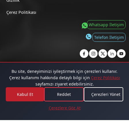
Gizlilik
Çerez Politikası
Whatsapp İletişim
Telefon İletişim
Copyright 2019
Bu site, deneyiminizi iyileştirmek için çerezleri kullanır.
Çerez kullanımı hakkında detaylı bilgi için
Çerez Politikası
Kafa Radyo tüm hakları saklıdır.
sayfamızı ziyaret edebilirsiniz.
Kabul Et
Reddet
Çerezleri Yönet
Güçlü Mete
Kripto Odası
Çerezlere Göz At