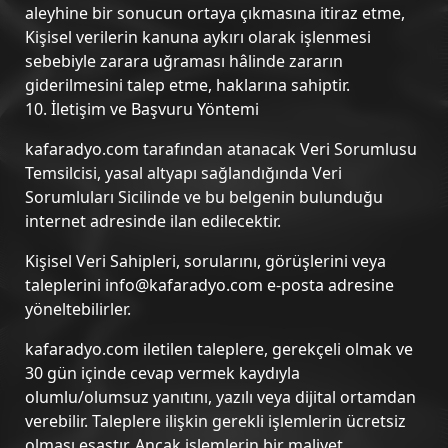
aleyhine bir sonucun ortaya çıkmasına itiraz etme,
Kişisel verilerin kanuna aykırı olarak işlenmesi
sebebiyle zarara uğraması hâlinde zararın
giderilmesini talep etme, haklarına sahiptir.
10. İletişim ve Başvuru Yöntemi
kafaradyo.com tarafından atanacak Veri Sorumlusu
Temsilcisi, yasal altyapı sağlandığında Veri
Sorumluları Sicilinde ve bu belgenin bulunduğu
internet adresinde ilan edilecektir.
Kişisel Veri Sahipleri, sorularını, görüşlerini veya
taleplerini
info@kafaradyo.com
e-posta adresine
yöneltebilirler.
kafaradyo.com iletilen taleplere, gerekçeli olmak ve
30 gün içinde cevap vermek kaydıyla
olumlu/olumsuz yanıtını, yazılı veya dijital ortamdan
verebilir. Taleplere ilişkin gerekli işlemlerin ücretsiz
olması esastır. Ancak işlemlerin bir maliyet