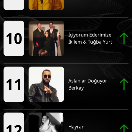
Tüm Podcastleri
Salih'le Muadil
Tüm Podcastleri
10
İçiyorum Ederimize
İkilem & Tuğba Yurt
Kafa 90
Tüm Podcastleri
11
Eren'le Kolay Gelsin
Aslanlar Doğuyor
Tüm Podcastleri
Berkay
Akustik
Tüm Podcastleri
12
Hayran