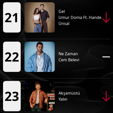
Gel
21
Umur Doma Ft. Hande
Ünsal
22
Ne Zaman
Cem Belevi
23
Akşamüstü
Yalın