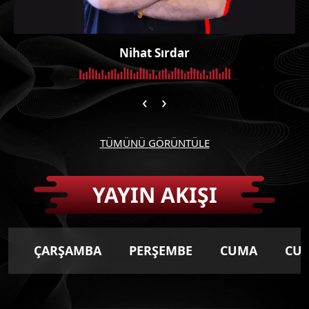
Nihat Sırdar
‹
›
TÜMÜNÜ GÖRÜNTÜLE
YAYIN AKIŞI
I
ÇARŞAMBA
PERŞEMBE
CUMA
CUM