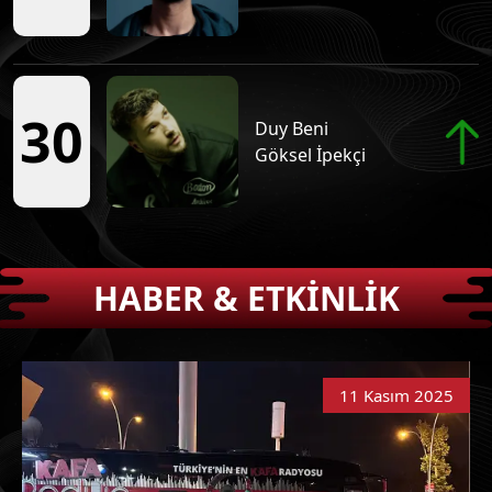
30
Duy Beni
Göksel İpekçi
HABER & ETKİNLİK
11 Kasım 2025