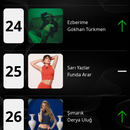
24
Ezberime
Gökhan Türkmen
25
Sarı Yazlar
Funda Arar
26
Şımarık
Derya Uluğ