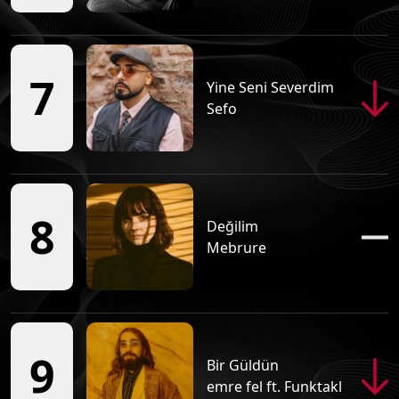
Salih'le Mevzu Bahis
Tüm Podcastleri
7
Yine Seni Severdim
Sefo
Otomobil Adamlar
Tüm Podcastleri
Radyodaki Adam
8
Değilim
Tüm Podcastleri
Mebrure
Sarı Tramvay
Tüm Podcastleri
9
Bir Güldün
Kafa Mix
emre fel ft. Funktakl