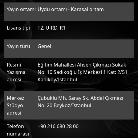
Yayın ortamı
Uydu ortamı - Karasal ortam
Lisans tipi
T2, U-RD, R1
Yayın türü
Genel
Resmi
Eğitim Mahallesi Ahsen Çıkmazı Sokak
Yazışma
No: 10 Sadıkoğlu İş Merkezi 1 Kat: 2/51
adresi
Kadıköy/İstanbul
Merkez
Çubuklu Mh. Saray Sk. Abdal Çıkmazı
Stüdyo
No: 20 Beykoz/İstanbul
adresi
Telefon
+90 216 680 28 00
numarası