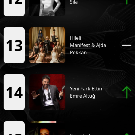
Sıla
Kafa Kızı
Tüm Podcastleri
Doğruluk Elçileri
Hileli
13
Tüm Podcastleri
Manifest & Ajda
Pekkan
Her Telden
Tüm Podcastleri
14
Yeni Fark Ettim
Salih'le Öğle Arası
Emre Altuğ
Tüm Podcastleri
Sırası Gelmişken
Tüm Podcastleri