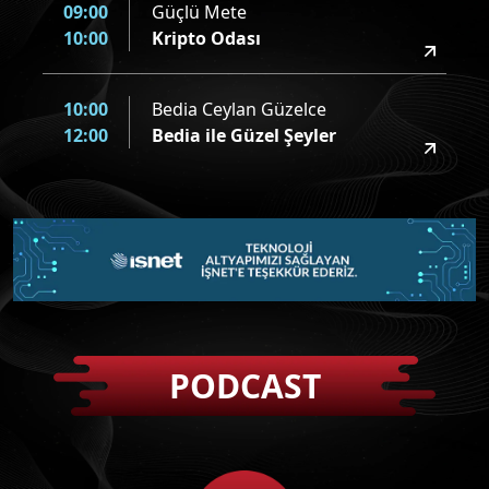
09:00
Güçlü Mete
10:00
Kripto Odası
10:00
Bedia Ceylan Güzelce
12:00
Bedia ile Güzel Şeyler
12:00
Ceyda Düvenci
12:10
Ceyda Düvenci ile Bugün
12:10
Cem Arslan
14:00
Gazoz Ağacı
PODCAST
14:00
Ceyda Düvenci
14:10
Ceyda düvenci ile Bugün