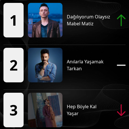
Tüm Podcastleri
1
Dağılıyorum Olaysız
Nihat'la Sivrisinek
Mabel Matiz
Tüm Podcastleri
Matrax
Tüm Podcastleri
2
Anılarla Yaşamak
Tarkan
Kültür Sanat Kafası
Tüm Podcastleri
3
Gezmek Yetmez
Hep Böyle Kal
Tüm Podcastleri
Yaşar