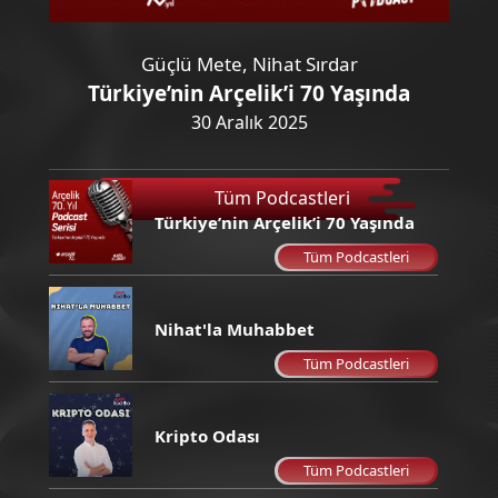
22:00
Zeki Kayahan Coşkun
01:00
Matrax
Güçlü Mete, Nihat Sırdar
Türkiye’nin Arçelik’i 70 Yaşında
01:00
Kafa Müzik
30 Aralık 2025
07:00
Tüm Podcastleri
Türkiye’nin Arçelik’i 70 Yaşında
Tüm Podcastleri
Nihat'la Muhabbet
Tüm Podcastleri
Kripto Odası
Tüm Podcastleri