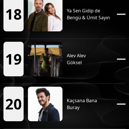
Tüm Podcastleri
18
Ya Sen Gidip de
Bengü & Ümit Sayın
30 KAFA Şarkı
Tüm Podcastleri
Dilek ile Kendine Çok İyi Bak
19
Alev Alev
Tüm Podcastleri
Göksel
20
Kaçsana Bana
Buray