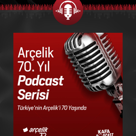
14:10
Pınar İnanç Akar
16:00
Pınarating
16:00
Zeki Kayahan Coşkun
18:00
Zekirdek
18:00
Nihat Sırdar
20:00
Nihat'la Sivrisinek
20:00
Oğuz Otay
21:00
Gezmek Yetmez
21:00
Müzik Kafası
22:00