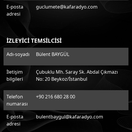
E-posta
guclumete@kafaradyo.com
adresi
İZLEYİCİ TEMSİLCİSİ
Adı-soyadı
Bülent BAYGÜL
İletişim
Çubuklu Mh. Saray Sk. Abdal Çıkmazı
bilgileri
No: 20 Beykoz/İstanbul
Telefon
+90 216 680 28 00
numarası
E-posta
bulentbaygul@kafaradyo.com
adresi