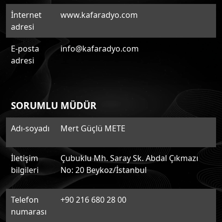
İnternet
www.kafaradyo.com
adresi
E-posta
info@kafaradyo.com
adresi
SORUMLU MÜDÜR
Adı-soyadı
Mert Güçlü METE
İletişim
Çubuklu Mh. Saray Sk. Abdal Çıkmazı
bilgileri
No: 20 Beykoz/İstanbul
Telefon
+90 216 680 28 00
numarası