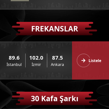
Bedia İle Güzel Şeyler
Tüm Podcastleri
FREKANSLAR
Ceyda Düvenci İle Bugün
Tüm Podcastleri
89.6
102.0
87.5
Gazoz Ağacı
Listele
Tüm Podcastleri
İstanbul
İzmir
Ankara
Pınarating
Tüm Podcastleri
30 Kafa Şarkı
Zekirdek