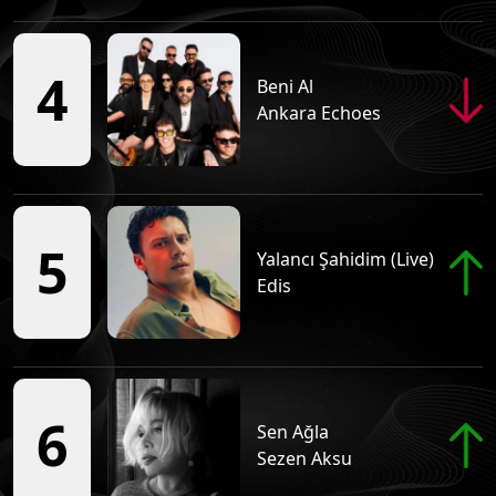
Kitap Kafası
Tüm Podcastleri
4
Beni Al
Ankara Echoes
Buyurun Konuşalım
Tüm Podcastleri
Veşaire Veşaire
5
Tüm Podcastleri
Yalancı Şahidim (Live)
Edis
Kafa Sesi
Tüm Podcastleri
6
Sen Ağla
Turizm Kafası
Sezen Aksu
Tüm Podcastleri