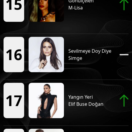
15
Gönülçelen
M-Lisa
Mahya Işıkları
Tüm Podcastleri
Geçen Hafta
16
Tüm Podcastleri
Sevilmeye Doy Diye
Simge
Ceyhun Yılmaz Show
Tüm Podcastleri
17
İlber Hoca Kafası
Yangın Yeri
Elif Buse Doğan
Tüm Podcastleri
Eğitim Takvimi