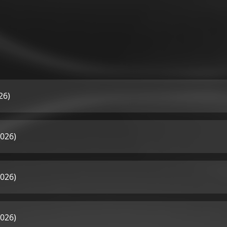
26)
026)
026)
026)