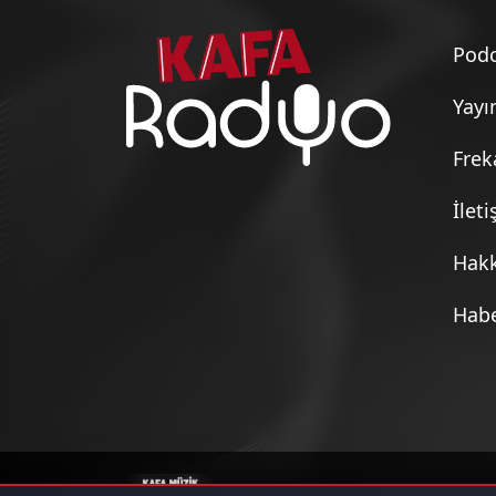
Turizm Kafası (23 Mayıs 202
Podc
Turizm Kafası (16 Mayıs 202
Yayı
Frek
Turizm Kafası (9 Mayıs 2026
İlet
Hak
Turizm Kafası (2 Mayıs 2026
Habe
Turizm Kafası (25 Nisan 202
Turizm Kafası (18 Nisan 202