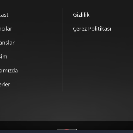
6)
ast
Gizlilik
6)
ncılar
Çerez Politikası
anslar
)
işim
kımızda
)
rler
6)
6)