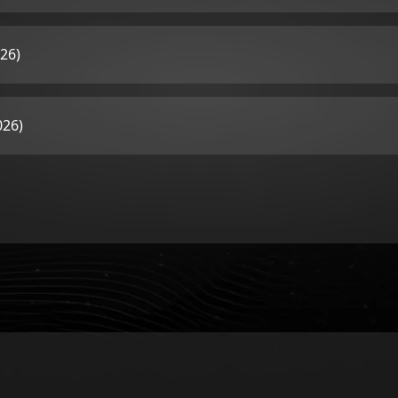
26)
026)
026)
26)
6)