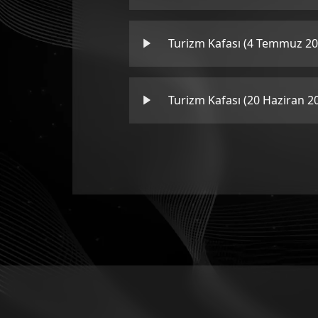
Turizm Kafası (4 Temmuz 20
Turizm Kafası (20 Haziran 2
Turizm Kafası (13 Haziran 2
Turizm Kafası (6 Haziran 20
Turizm Kafası (30 Mayıs 202