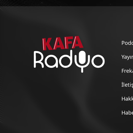
Kitap Kafası (19 Kasım 2025)
Kitap Kafası (12 Kasım 2025)
Podc
Kitap Kafası (05 Kasım 2025)
Yayı
Frek
Kitap Kafası (06 Ağustos 2025)
İlet
Kitap Kafası (23 Temmuz 2025)
Hak
Habe
Kitap Kafası (02 Temmuz 2025)