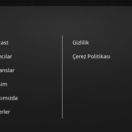
ast
Gizlilik
ncılar
Çerez Politikası
anslar
işim
kımızda
rler