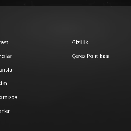
inan Canan
ast
Gizlilik
ncılar
Çerez Politikası
anslar
i Osman Arabacı
işim
kımızda
rler
Haluk Gürgen