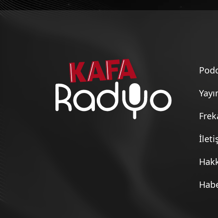
Doğruluk Elçileri (13 Aralık 2023)
Doğruluk Elçileri (13 Aralık 2023) - S
Podc
Doğruluk Elçileri (6 Aralık 2023)
Yayı
Frek
Doğruluk Elçileri (6 Aralık 2023) - Al
İlet
Doğruluk Elçileri (29 Kasım 2023)
Hak
Habe
Doğruluk Elçileri (29 Kasım 2023) - 