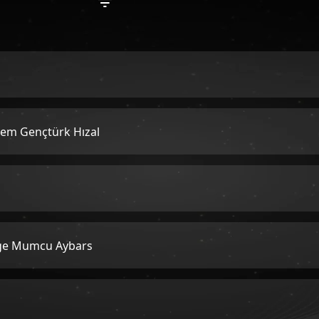
enem Gençtürk Hızal
Özge Mumcu Aybars