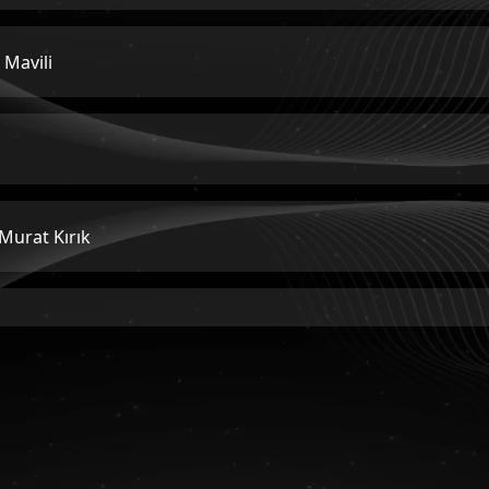
 Mavili
 Murat Kırık
Özlem Gürses