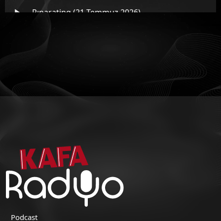
Pınarating (21 Temmuz 2026)
Pınarating (20 Temmuz 2026)
Pınarating (17 Temmuz 2026)
Pınarating (16 Temmuz 2026) - Demet Sağıroğlu
Podcast