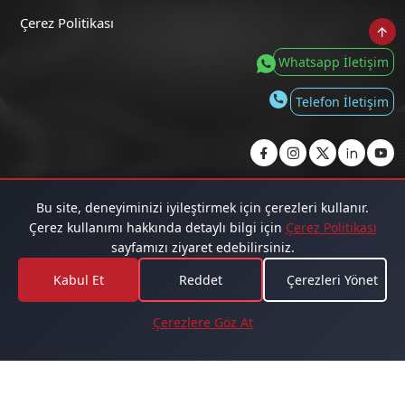
Çerez Politikası
Whatsapp İletişim
Telefon İletişim
Copyright 2019
Bu site, deneyiminizi iyileştirmek için çerezleri kullanır.
Çerez kullanımı hakkında detaylı bilgi için
Çerez Politikası
Kafa Radyo tüm hakları saklıdır.
sayfamızı ziyaret edebilirsiniz.
Kabul Et
Reddet
Çerezleri Yönet
Mustafa Fidan
Radyodaki Adam (31 Ağustos'a Kadar)
Çerezlere Göz At