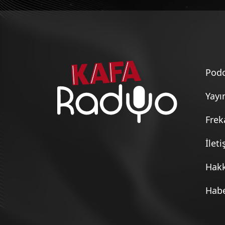
Bedia İle Güzel Şeyler (21 Temmuz 20
Bedia İle Güzel Şeyler (20 Temmuz 20
Podc
Bedia İle Güzel Şeyler (17 Temmuz 20
Yayı
Frek
Bedia İle Güzel Şeyler (16 Temmuz 20
İlet
Bedia İle Güzel Şeyler (15 Temmuz 20
Hak
Habe
Bedia İle Güzel Şeyler (10 Temmuz 20