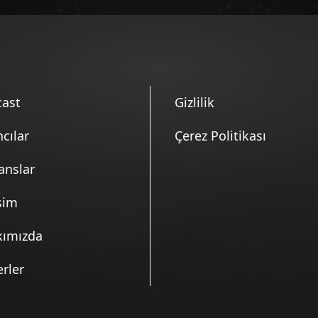
26)
26)
ast
Gizlilik
26)
ncılar
Çerez Politikası
anslar
26)
işim
26)
kımızda
rler
26)