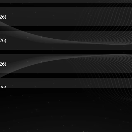
26)
26)
26)
26)
26)